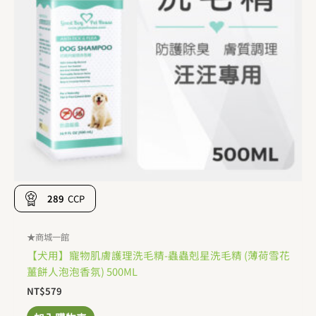
289
CCP
★商城一館
【犬用】寵物肌膚護理洗毛精-蟲蟲剋星洗毛精 (薄荷雪花
薑餅人泡泡香氛) 500ML
NT$
579