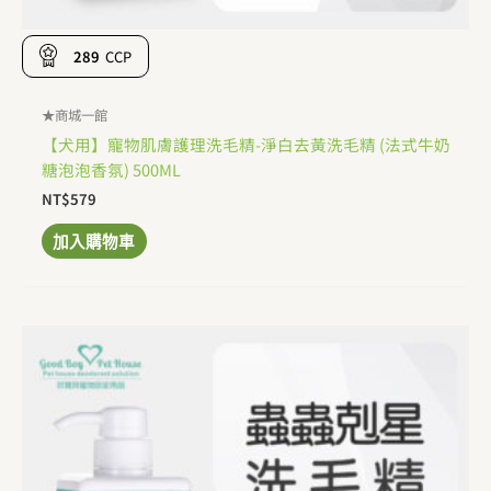
289
CCP
★商城一館
【犬用】寵物肌膚護理洗毛精-淨白去黃洗毛精 (法式牛奶
糖泡泡香氛) 500ML
NT$
579
加入購物車