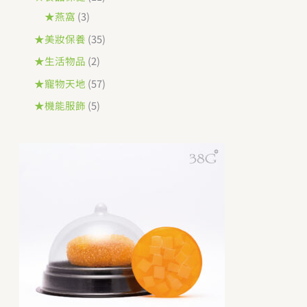
品
品
3
6
1
★燕窩
3
個
個
個
3
★美妝保養
35
產
產
產
5
2
★生活物品
2
品
品
品
個
個
5
★寵物天地
57
產
產
7
5
★機能服飾
5
品
品
個
個
產
產
品
品