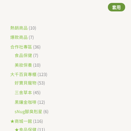
套用
套用
1
熱銷商品
10
0
7
爆款商品
7
個
個
3
合作社專區
36
產
產
7
6
食品保健
7
品
品
個
個
1
美妝保養
10
產
產
0
1
大千百貨專櫃
123
品
品
個
5
2
好寶貝寵物
53
產
3
3
4
三舍草本
45
品
個
個
5
1
黑鑲金咖啡
12
產
產
個
2
6
sNug腳臭剋星
6
品
品
產
個
個
1
★商城一館
116
品
產
產
1
1
★食品保健
11