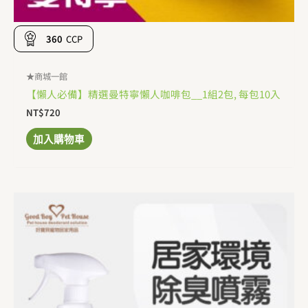
360
CCP
★商城一館
【懶人必備】精選曼特寧懶人咖啡包__1組2包, 每包10入
NT$
720
加入購物車