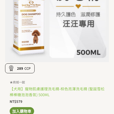
289
CCP
★商城一館
【犬用】寵物肌膚護理洗毛精-棕色亮澤洗毛精 (聖誕雪松
棒棒糖泡泡香氛) 500ML
NT$
579
加入購物車