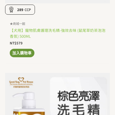
289
CCP
★商城一館
【犬用】寵物肌膚護理洗毛精-強效去味 (鼠尾草奶茶泡泡
香氛) 500ML
NT$
579
加入購物車