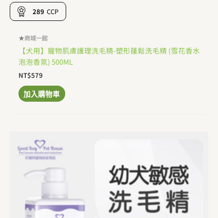
289
CCP
★商城一館
【犬用】寵物肌膚護理洗毛精-塑形蓬鬆洗毛精 (雪花香水
泡泡香氛) 500ML
NT$
579
加入購物車