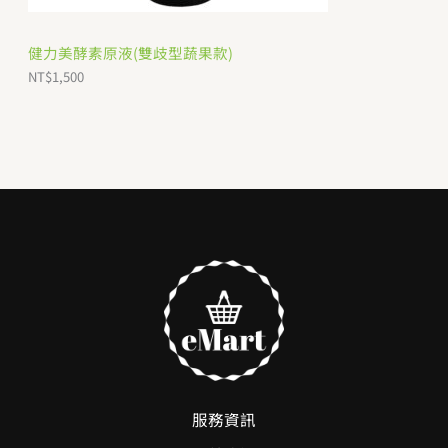
健力美酵素原液(雙歧型蔬果款)
NT$
1,500
服務資訊