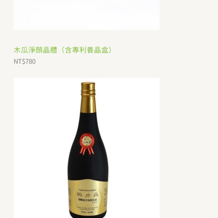
木瓜淨顏晶體（含專利養晶盒）
NT$
780