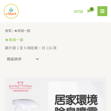
跳
至
NT$
0
主
要
內
首頁
/ ★商城一館
容
★商城一館
顯示第 1 至 9 項結果，共 116 項