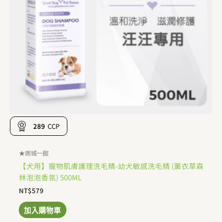
289
CCP
★商城一館
【犬用】寵物肌膚護理洗毛精-幼犬敏感洗毛精 (薰衣草森
林泡泡香氛) 500ML
NT$
579
加入購物車